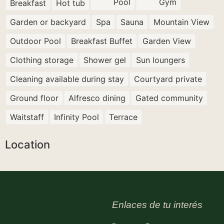
Pool
Gym
Breakfast
Hot tub
Garden or backyard
Spa
Sauna
Mountain View
Outdoor Pool
Breakfast Buffet
Garden View
Clothing storage
Shower gel
Sun loungers
Cleaning available during stay
Courtyard private
Ground floor
Alfresco dining
Gated community
Waitstaff
Infinity Pool
Terrace
Location
Enlaces de tu interés