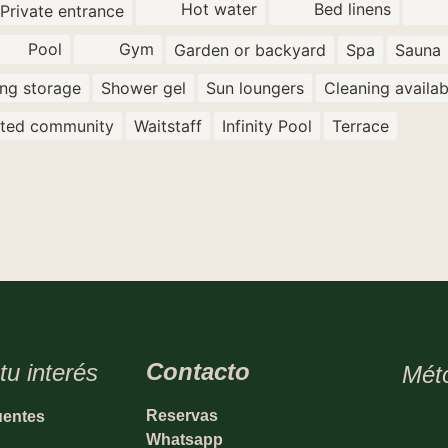
Hot water
Bed linens
Private entrance
Pool
Gym
Garden or backyard
Spa
Sauna
ing storage
Shower gel
Sun loungers
Cleaning availab
ted community
Waitstaff
Infinity Pool
Terrace
Contacto
tu interés
Mét
Reservas
uentes
Whatsapp