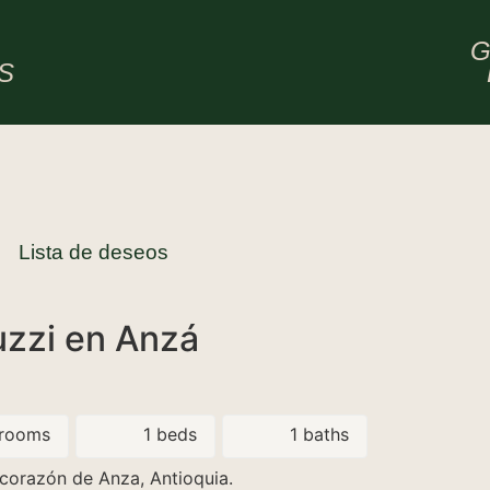
O
G
S
Lista de deseos
uzzi en Anzá
rooms
1 beds
1 baths
l corazón de Anza, Antioquia.